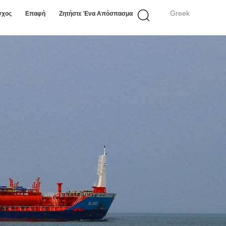
Greek
γχος
Επαφή
Ζητήστε Ένα Απόσπασμα