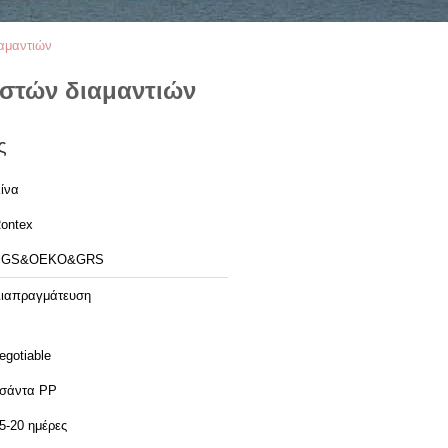
αμαντιών
ιστών διαμαντιών
ς
ίνα
ontex
SGS&OEKO&GRS
ιαπραγμάτευση
egotiable
σάντα PP
5-20 ημέρες