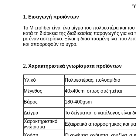
Ύ
1.
Εισαγωγή
προϊόντων
Το Microfiber είναι ένα μίγμα του πολυεστέρα και του
κατά τη διάρκεια της διαδικασίας παραγωγής για να 
με έναν αστερίσκο. Είναι η διασπασμένη ίνα που λει
και απορροφούν το υγρό.
2.
Χαρακτηριστικά γνωρίσματα προϊόντων
Υλικό
Πολυεστέρας, πολυαμίδιο
Μέγεθος
40x40cm,
όπως συζητείται
Βάρος
180-400gsm
Δείγμα
Το δείγμα και ο κατάλογος είναι 
Χαρακτηριστικό
Εξαιρετικά απορροφητικός και μ
γνώρισμα
Χρήση
Οικογένεια, οχήματα, κουζίνα, 