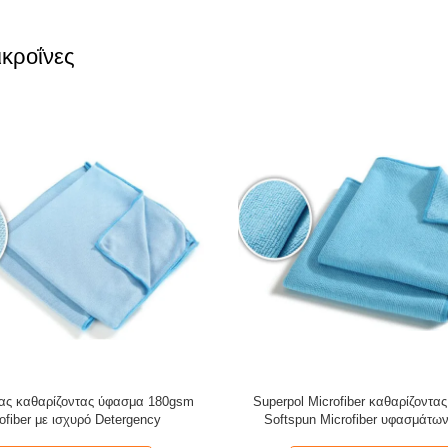
κροΐνες
τας καθαρίζοντας ύφασμα 180gsm
Superpol Microfiber καθαρίζοντα
ofiber με ισχυρό Detergency
Softspun Microfiber υφασμάτων
απορροφητικό