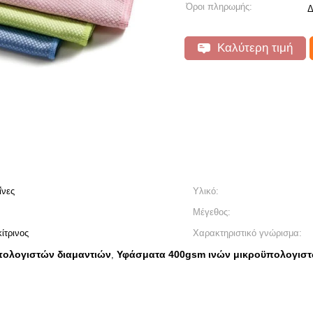
Όροι πληρωμής:
Δ
Καλύτερη τιμή
ΐνες
Υλικό:
Μέγεθος:
ίτρινος
Χαρακτηριστικό γνώρισμα:
πολογιστών διαμαντιών
Υφάσματα 400gsm ινών μικροϋπολογισ
,