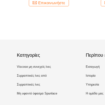
Επικοινωνήστε
Κατηγορίες
Περίπου 
Viscose μη συνεχείς ίνες
Εισαγωγή
Συρραπτικές ίνες από
Ιστορία
ανακυκλωμένο πολυεστέρα
Συρραπτικές ίνες
Υπηρεσία
πολυπροπυλενίου
Μη υφαντό ύφασμα Spunlace
Η ομάδα μας