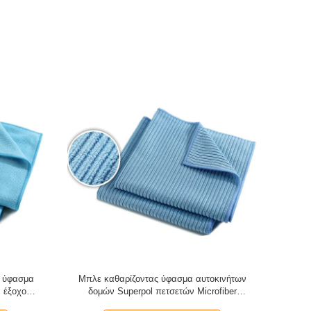
ς ύφασμα
Μπλε καθαρίζοντας ύφασμα αυτοκινήτων
Μίνι πετ
 έξοχο
δομών Superpol πετσετών Microfiber
καθαρίζοντας