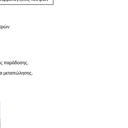
υτρών
νος παράδοσης.
ία μεταπώλησης.