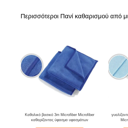
Περισσότεροι Πανί καθαρισμού από μι
τας ύφασμα
Καθολικό βασικό 3m Microfiber Microfiber
γυαλίζον
ν κουζίνα
καθαρίζοντας ύφασμα υφασμάτων
Micr