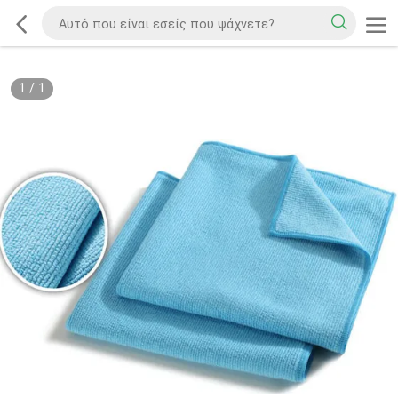
1
/
1