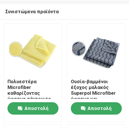
Συνιστώμενα προϊόντα
Πολυεστέρα
Ουσία-βαμμένοι
Microfiber
έξοχος μαλακός
Αρχική Σελίδα
καθαρίζοντας
Superpol Microfiber
ύφασμα σάντουιτς
ύφασμα και
υφασμάτων Weft για
απορροφητικός
Αποστολή
Αποστολή
Προϊόντα
την κουζίνα
ερώτησης
ερώτησης
Σχετικά με εμάς