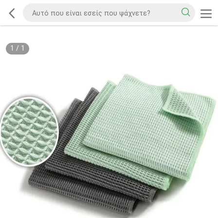
1
/
1