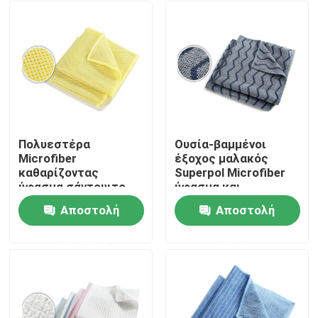
Πολυεστέρα
Ουσία-βαμμένοι
Microfiber
έξοχος μαλακός
καθαρίζοντας
Superpol Microfiber
ύφασμα σάντουιτς
ύφασμα και
υφασμάτων Weft για
απορροφητικός
Αποστολή
Αποστολή
την κουζίνα
Αρχική Σελίδα
ερώτησης
ερώτησης
Προϊόντα
Σχετικά με εμάς