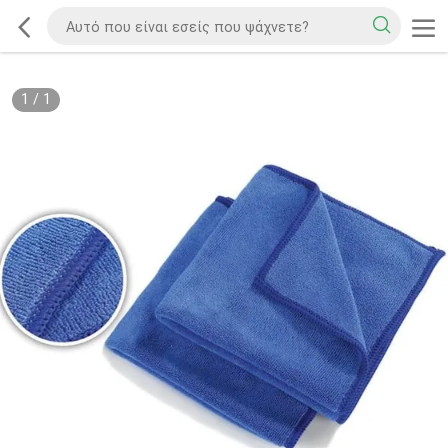
1
/
1