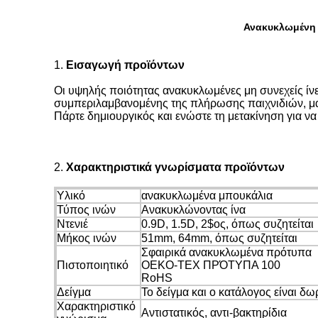
Ανακυκλωμένη 
1.
Εισαγωγή
προϊόντων
Οι υψηλής ποιότητας ανακυκλωμένες μη συνεχείς ίν
συμπεριλαμβανομένης της πλήρωσης παιχνιδιών, μαξιλ
Πάρτε δημιουργικός και ενώστε τη μετακίνηση για ν
2.
Χαρακτηριστικά γνωρίσματα προϊόντων
Υλικό
ανακυκλωμένα μπουκάλια
Τύπος ινών
Ανακυκλώνοντας ίνα
Ντενιέ
0.9D, 1.5D, 2$ος, όπως συζητείται
Μήκος ινών
51mm, 64mm, όπως συζητείται
Σφαιρικά ανακυκλωμένα πρότυπα
Πιστοποιητικό
OEKO-TEX ΠΡΌΤΥΠΑ 100
RoHS
Δείγμα
Το δείγμα και ο κατάλογος είναι δω
Χαρακτηριστικό
Αντιστατικός, αντι-βακτηρίδια