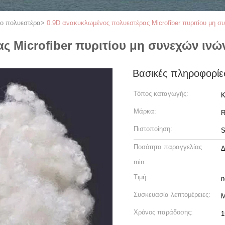
νο πολυεστέρα
>
0.9D ανακυκλωμένος πολυεστέρας Microfiber πυριτίου μη σ
ς Microfiber πυριτίου μη συνεχών ινώ
Βασικές πληροφορίε
Τόπος καταγωγής:
Κ
Μάρκα:
R
Πιστοποίηση:
Ποσότητα παραγγελίας
Δ
min:
Τιμή:
n
Συσκευασία λεπτομέρειες:
Χρόνος παράδοσης:
1