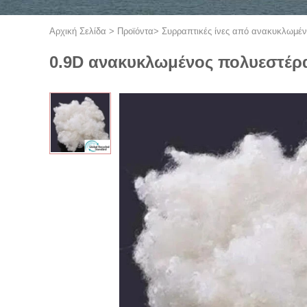
Αρχική Σελίδα
>
Προϊόντα
>
Συρραπτικές ίνες από ανακυκλωμέ
0.9D ανακυκλωμένος πολυεστέρα