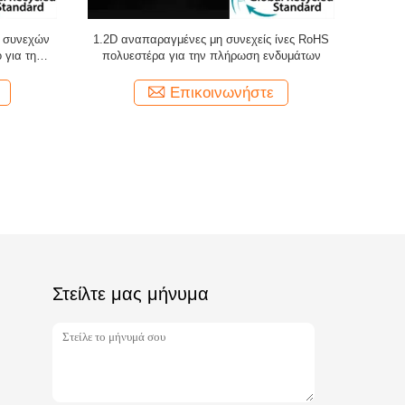
η συνεχών
1.2D αναπαραγμένες μη συνεχείς ίνες RoHS
0.8D Αν
 για τη
πολυεστέρα για την πλήρωση ενδυμάτων
Επικοινωνήστε
Στείλτε μας μήνυμα