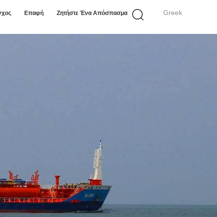
Greek
γχος
Επαφή
Ζητήστε Ένα Απόσπασμα