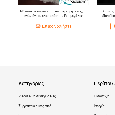
ίς ίνες
6D ανακυκλωμένος πολυεστέρα μη συνεχών
Κλιμένος
ν πλήρωση
ινών όγκος ελαστικότητας Psf μεγάλος
Microfib
Επικοινωνήστε
Κατηγορίες
Περίπου 
Viscose μη συνεχείς ίνες
Εισαγωγή
Συρραπτικές ίνες από
Ιστορία
ανακυκλωμένο πολυεστέρα