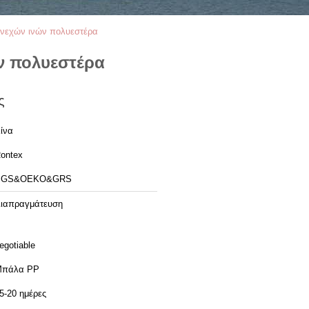
υνεχών ινών πολυεστέρα
ν πολυεστέρα
ς
ίνα
ontex
SGS&OEKO&GRS
ιαπραγμάτευση
egotiable
Μπάλα ΡΡ
5-20 ημέρες