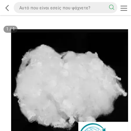
1
/
1