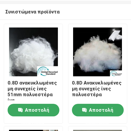
Συνιστώμενα προϊόντα
0.8D ανακυκλωμένες
0.8D Ανακυκλωμένες
μη συνεχείς ίνες
μη συνεχείς ίνες
Αρχική Σελίδα
51mm πολυεστέρα
πολυεστέρα
ίνα
μικροϋπολογιστών
Αποστολή
Αποστολή
Προϊόντα
πυριτίου
ερώτησης
ερώτησης
Σχετικά με εμάς