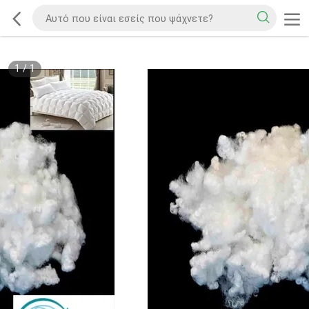
1
/
1