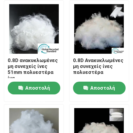
0.8D ανακυκλωμένες
0.8D Ανακυκλωμένες
μη συνεχείς ίνες
μη συνεχείς ίνες
51mm πολυεστέρα
πολυεστέρα
ίνα
μικροϋπολογιστών
Αποστολή
Αποστολή
πυριτίου
Αρχική Σελίδα
ερώτησης
ερώτησης
Προϊόντα
Σχετικά με εμάς