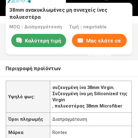
38mm ανακυκλωμένες μη συνεχείς ίνες
πολυεστέρα
MOQ：Διαπραγμάτευση
Τιμή：negotiable
Καλύτερη τιμή
Μας ελάτε σε
επαφή με
Περιγραφή προϊόντων
συζευγμένη ίνα 38mm Virgin
,
Συζευγμένη ίνα μη Siliconized της
Υψηλό φως:
Virgin
,
πολυεστέρας 38mm Microfiber
Όροι πληρωμής
Διαπραγμάτευση
Μάρκα
Rontex