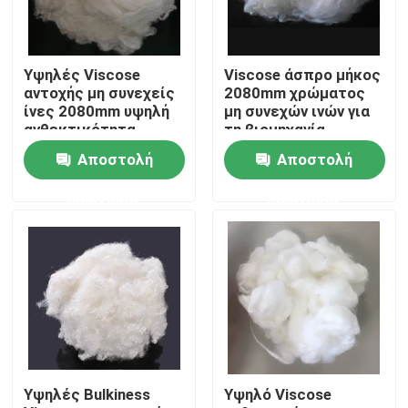
Γύρος εργοστασίων
Υψηλές Viscose
Viscose άσπρο μήκος
αντοχής μη συνεχείς
2080mm χρώματος
Ποιοτικός έλεγχος
ίνες 2080mm υψηλή
μη συνεχών ινών για
ανθεκτικότητα
τη βιομηχανία
κλωστοϋφαντουργίας
Αποστολή
Αποστολή
επαφή
ερώτησης
ερώτησης
Ζητήστε ένα απόσπασμα
Viscose μη συνεχείς ίνες
Συρραπτικές ίνες από ανακυκλωμένο πολυεστέρα
Υψηλές Bulkiness
Υψηλό Viscose
Συρραπτικές ίνες πολυπροπυλενίου