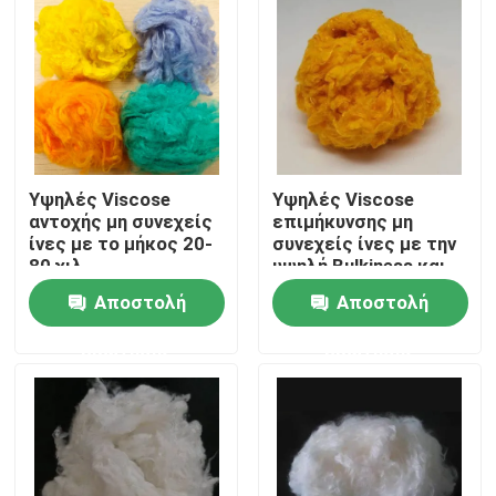
Υψηλές Viscose
Υψηλές Viscose
αντοχής μη συνεχείς
επιμήκυνσης μη
ίνες με το μήκος 20-
συνεχείς ίνες με την
80 χιλ.
υψηλή Bulkiness και
υγρασίας
Αποστολή
Αποστολή
επανάκτηση 10-12%
Αρχική Σελίδα
ερώτησης
ερώτησης
Προϊόντα
Σχετικά με εμάς