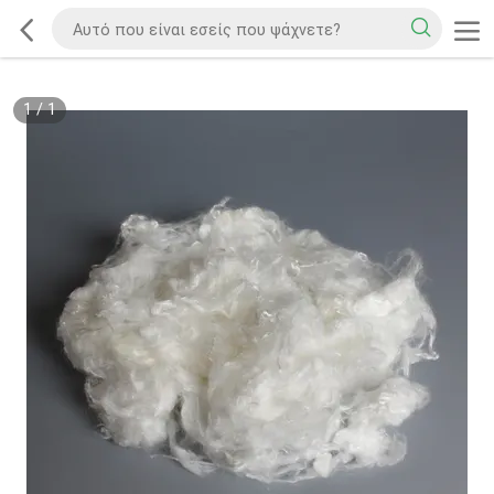
1
/
1