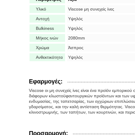
Υλικό
Viscose μη συνεχείς ίνες
Αντοχή
Υψηλός
Bulkiness
Υψηλός
Μήκος ινών
2080mm
Χρώμα
Άσπρος
Ανθεκτικότητα
Υψηλός
Εφαρμογές:
Viscose οι μη συνεχείς ίνες είναι ένα προϊόν εμπορικ
διάφορων κλωστοϋφαντουργικών προϊόντων και των υφασ
ενδυμασίας, της ταπετσαρίας, των εγχώριων επιπλώσεων,
γδαρσίματος, και την καλή αντίσταση θερμότητας. Viscos
κλινοστρωμνής, των ταπήτων, των κουρτινών, και περι
Προσαρμογή: