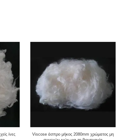
είς ίνες
Viscose άσπρο μήκος 2080mm χρώματος μη
Πορτοκα
ητα
συνεχών ινών για τη βιομηχανία
Viscose ύ