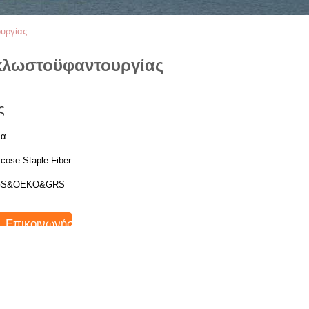
ουργίας
 κλωστοϋφαντουργίας
ς
να
scose Staple Fiber
GS&OEKO&GRS
Επικοινωνήστε