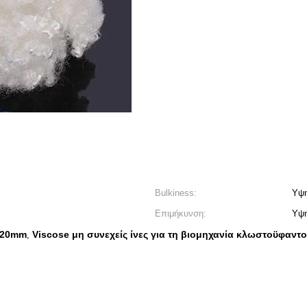
Bulkiness:
Υψ
Επιμήκυνση:
Υψ
ς 20mm
Viscose μη συνεχείς ίνες για τη βιομηχανία κλωστοϋφαντ
,