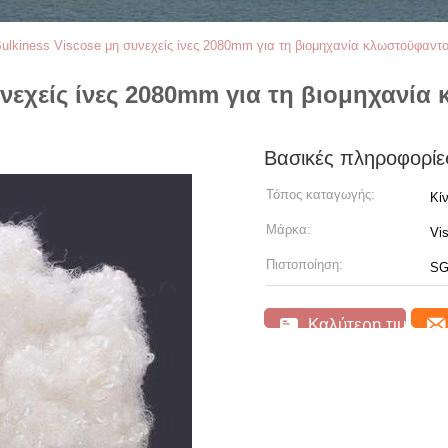
ulkiness Viscose μη συνεχείς ίνες 2080mm για τη βιομηχανία κλωστοϋφαντ
νεχείς ίνες 2080mm για τη βιομηχανία
Βασικές πληροφορίε
Τόπος καταγωγής:
Κί
Μάρκα:
Vi
Πιστοποίηση:
S
Καλύτερη τιμή