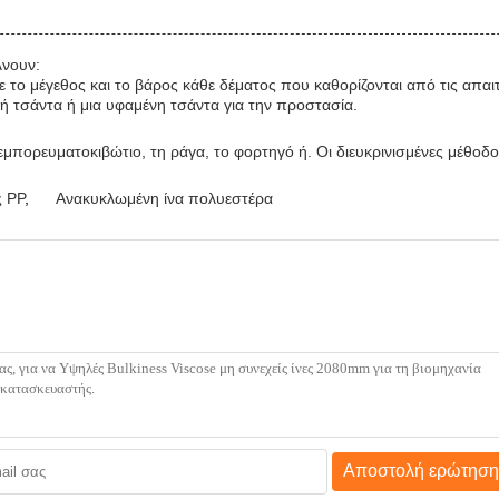
λνουν:
ε το μέγεθος και το βάρος κάθε δέματος που καθορίζονται από τις απαι
κή τσάντα ή μια υφαμένη τσάντα για την προστασία.
 εμπορευματοκιβώτιο, τη ράγα, το φορτηγό ή. Οι διευκρινισμένες μέθοδ
ς PP
,
Ανακυκλωμένη ίνα πολυεστέρα
Αποστολή ερώτηση