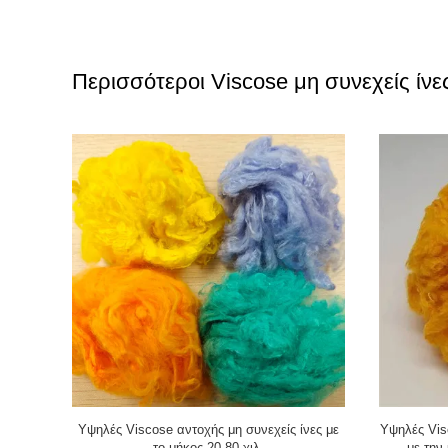
Περισσότεροι Viscose μη συνεχείς ίνε
κοντές μη
Υψηλές Viscose αντοχής μη συνεχείς ίνες με
Υψηλές Vis
ού ινών
το μήκος 20-80 χιλ.
με την