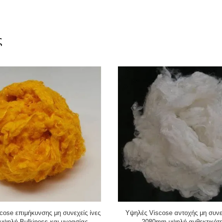
ς
cose επιμήκυνσης μη συνεχείς ίνες
Υψηλές Viscose αντοχής μη συνεχ
 υψηλή Bulkiness και υγρασίας
2080mm υψηλή ανθεκτικότ