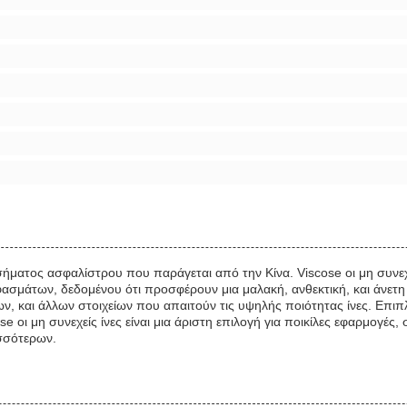
ού σήματος ασφαλίστρου που παράγεται από την Κίνα. Viscose οι μη συν
μάτων, δεδομένου ότι προσφέρουν μια μαλακή, ανθεκτική, και άνετη έ
 και άλλων στοιχείων που απαιτούν τις υψηλής ποιότητας ίνες. Επιπλέο
e οι μη συνεχείς ίνες είναι μια άριστη επιλογή για ποικίλες εφαρμογέ
σσότερων.