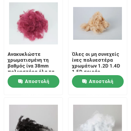
Γύρος εργοστασίων
Ποιοτικός έλεγχος
επαφή
Ανακυκλώστε
Όλες οι μη συνεχείς
χρωματισμένη τη
ίνες πολυεστέρα
βαθμός ίνα 38mm
χρωμάτων 1.2D 1.4D
πολυεστέρα όλα τα
1.5D σειράς
Ζητήστε ένα απόσπασμα
χρώματα σειράς
χρωμάτισαν την ίνα
Αποστολή
Αποστολή
πολυεστέρα
Viscose μη συνεχείς ίνες
ερώτησης
ερώτησης
Συρραπτικές ίνες από ανακυκλωμένο πολυεστέρα
Συρραπτικές ίνες πολυπροπυλενίου