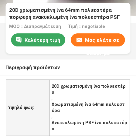
20D χρωματισμένη ίνα 64mm πολυεστέρα
πορφυρή ανακυκλωμένη ίνα πολυεστέρα PSF
MOQ：Διαπραγμάτευση
Τιμή：negotiable
Καλύτερη τιμή
Μας ελάτε σε
επαφή με
Περιγραφή προϊόντων
20D χρωματισμένη ίνα πολυεστέρ
α
,
Χρωματισμένη ίνα 64mm πολυεστ
Υψηλό φως:
έρα
,
Ανακυκλωμένη PSF ίνα πολυεστέρ
α