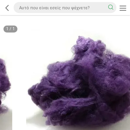
1
/
1