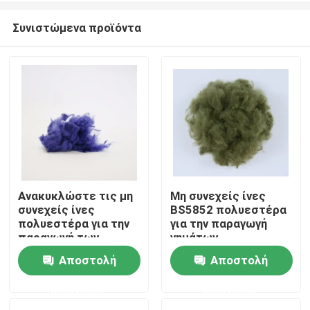
Συνιστώμενα προϊόντα
Ανακυκλώστε τις μη
Μη συνεχείς ίνες
συνεχείς ίνες
BS5852 πολυεστέρα
Αρχική Σελίδα
πολυεστέρα για την
για την παραγωγή
παραγωγή των
νημάτων
νημάτων τέλειων για
Αποστολή
Αποστολή
Προϊόντα
τη νηματοποίηση
ερώτησης
ερώτησης
Σχετικά με εμάς