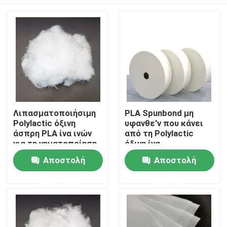
Λιπασματοποιήσιμη
PLA Spunbond μη
Polylactic όξινη
υφανθε'ν που κάνει
άσπρη PLA ίνα ινών
από τη Polylactic
για τη νηματοποίηση
όξινη ίνα
Αρχική Σελίδα
Αποστολή
Αποστολή
ερώτησης
ερώτησης
Προϊόντα
Σχετικά με εμάς