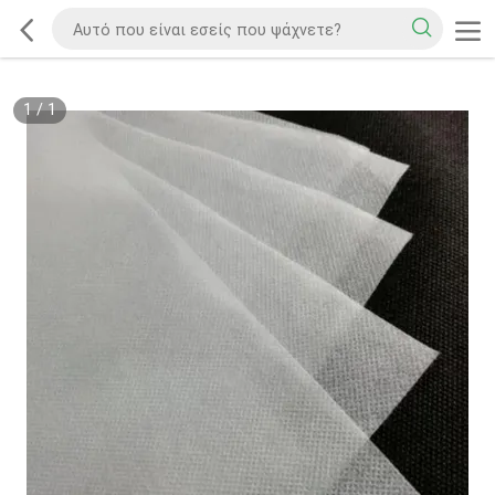
1
/
1