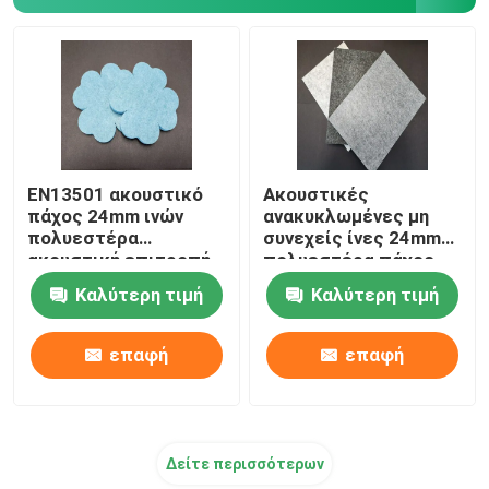
Ίνα πολυγαλακτικού οξέος
Ίνα χαμηλής τήξης
μη υφαμένο ύφασμα πολυπροπυλενίου
EN13501 ακουστικό
Ακουστικές
πάχος 24mm ινών
ανακυκλωμένες μη
πολυεστέρα
συνεχείς ίνες 24mm
Ρητίνη ομοπολυμερούς πολυπροπυλενίου
ακουστική επιτροπή
πολυεστέρα πάχος
ινών
για το γραφείο
Καλύτερη τιμή
Καλύτερη τιμή
Πανί καθαρισμού από μικροΐνες
επαφή
επαφή
Μη υφανθε'ν καθαρίζοντας ύφασμα
Δείτε περισσότερων
Πολυμερές μαξιλάρι