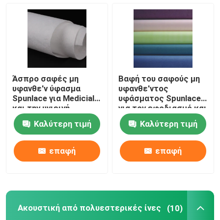
Μη υφαντό ύφασμα Spunlace
Ακουστική από πολυεστερικές ίνες
Άσπρο σαφές μη
Βαφή του σαφούς μη
Έγχρωμη ίνα πολυεστέρα
υφανθε'ν ύφασμα
υφανθε'ντος
Spunlace για Medicial
υφάσματος Spunlace
και την υγιεινή
για τον εφοδιασμό και
τον καθαρισμό
Φλόγα - ίνα πολυεστέρα καθυστερούντω
Καλύτερη τιμή
Καλύτερη τιμή
κουζινών
Κοίλη κλιμένη ίνα πολυεστέρα Siliconized
επαφή
επαφή
Κοίλες κλιμένες μη συνεχείς ίνες πολυεστέρα
Ακουστική από πολυεστερικές ίνες
(10)
Μη συνεχείς ίνες πολυεστέρα της Virgin