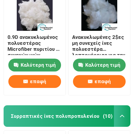
0.9D ανακυκλωμένος
Ανακυκλωμένες 2$ες
πολυεστέρας
μη συνεχείς ίνες
Microfiber πυριτίου μη
πολυεστέρα
συνεχών ινών
λεπτομέρειας για την
πολυεστέρα
πλήρωση καναπέδων
Καλύτερη τιμή
Καλύτερη τιμή
επαφή
επαφή
Αρχική Σελίδα
Προϊόντα
Συρραπτικές ίνες πολυπροπυλενίου
(10)
Σχετικά με εμάς