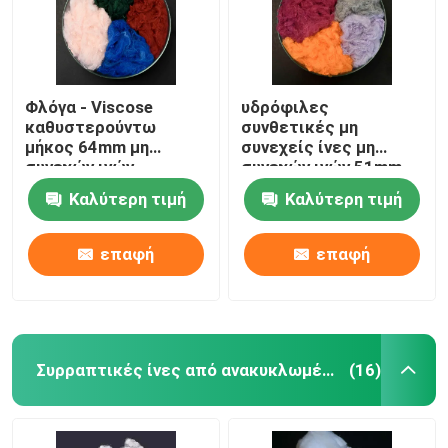
Φλόγα - Viscose
υδρόφιλες
καθυστερούντω
συνθετικές μη
μήκος 64mm μη
συνεχείς ίνες μη
συνεχών ινών
συνεχών ινών 51mm
φυσικές
Καλύτερη τιμή
Καλύτερη τιμή
κυτταρινικές ίνες
επαφή
επαφή
Συρραπτικές ίνες από ανακυκλωμένο πολυεστέρα
(16)