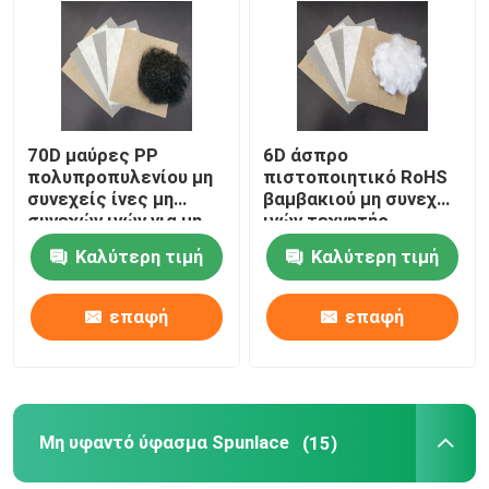
Γύρος εργοστασίων
Ποιοτικός έλεγχος
70D μαύρες PP
6D άσπρο
πολυπροπυλενίου μη
πιστοποιητικό RoHS
συνεχείς ίνες μη
βαμβακιού μη συνεχών
επαφή
συνεχών ινών για μη
ινών τεχνητής
υφανθε'ντα
μέταξας για τον
Καλύτερη τιμή
Καλύτερη τιμή
τάπητα
Ζητήστε ένα απόσπασμα
επαφή
επαφή
Viscose μη συνεχείς ίνες
Συρραπτικές ίνες από ανακυκλωμένο πολυεστέρα
Μη υφαντό ύφασμα Spunlace
(15)
Συρραπτικές ίνες πολυπροπυλενίου