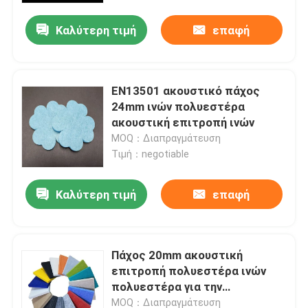
Καλύτερη τιμή
επαφή
EN13501 ακουστικό πάχος
24mm ινών πολυεστέρα
ακουστική επιτροπή ινών
MOQ：Διαπραγμάτευση
Τιμή：negotiable
Καλύτερη τιμή
επαφή
Αρχική Σελίδα
Πάχος 20mm ακουστική
Προϊόντα
επιτροπή πολυεστέρα ινών
πολυεστέρα για την
εσωτερική διακόσμηση
Σχετικά με εμάς
MOQ：Διαπραγμάτευση