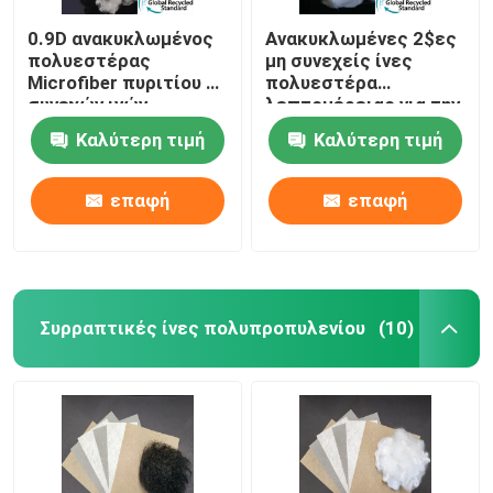
0.9D ανακυκλωμένος
Ανακυκλωμένες 2$ες
πολυεστέρας
μη συνεχείς ίνες
Microfiber πυριτίου μη
πολυεστέρα
συνεχών ινών
λεπτομέρειας για την
πολυεστέρα
πλήρωση καναπέδων
Καλύτερη τιμή
Καλύτερη τιμή
επαφή
επαφή
Συρραπτικές ίνες πολυπροπυλενίου
(10)