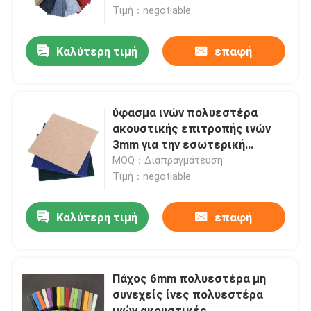
Τιμή：negotiable
Γύρος εργοστασίων
Καλύτερη τιμή
επαφή
Ποιοτικός έλεγχος
ύφασμα ινών πολυεστέρα
επαφή
ακουστικής επιτροπής ινών
3mm για την εσωτερική
διακόσμηση
MOQ：Διαπραγμάτευση
Ζητήστε ένα απόσπασμα
Τιμή：negotiable
Viscose μη συνεχείς ίνες
Καλύτερη τιμή
επαφή
Συρραπτικές ίνες από ανακυκλωμένο πολυεστέρα
Πάχος 6mm πολυεστέρα μη
συνεχείς ίνες πολυεστέρα
Συρραπτικές ίνες πολυπροπυλενίου
ινών ακουστικές