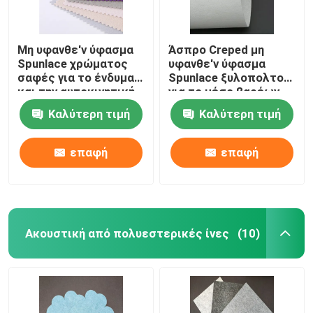
Μη υφανθε'ν ύφασμα
Άσπρο Creped μη
Spunlace χρώματος
υφανθε'ν ύφασμα
σαφές για το ένδυμα
Spunlace ξυλοπολτού
και την αυτοκινητική
για το μέσο βαρέων
βιομηχανία
καθηκόντων
Καλύτερη τιμή
Καλύτερη τιμή
πετρέλαιο
επαφή
επαφή
Ακουστική από πολυεστερικές ίνες
(10)