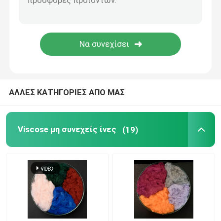
Ίνα πολυγαλακτικού οξέος
Ίνα χαμηλής τήξης
μη υφαμένο ύφασμα πολυπροπυλενίου
ΑΛΛΕΣ ΚΑΤΗΓΟΡΙΕΣ ΑΠΟ ΜΑΣ
Ρητίνη ομοπολυμερούς πολυπροπυλενίου
Viscose μη συνεχείς ίνες
(19)
Πανί καθαρισμού από μικροΐνες
Μη υφανθε'ν καθαρίζοντας ύφασμα
Πολυμερές μαξιλάρι