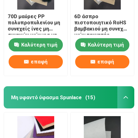
70D μαύρες PP
6D άσπρο
πολυπροπυλενίου μη
πιστοποιητικό RoHS
συνεχείς ίνες μη
βαμβακιού μη συνεχών
συνεχών ινών για μη
ινών τεχνητής
υφανθε'ντα
μέταξας για τον
Καλύτερη τιμή
Καλύτερη τιμή
τάπητα
επαφή
επαφή
Μη υφαντό ύφασμα Spunlace
(15)