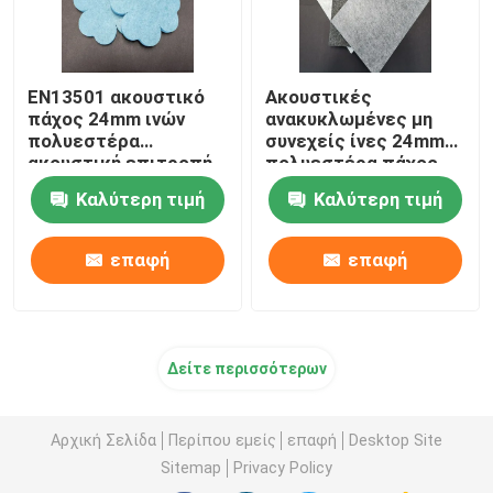
EN13501 ακουστικό
Ακουστικές
πάχος 24mm ινών
ανακυκλωμένες μη
πολυεστέρα
συνεχείς ίνες 24mm
ακουστική επιτροπή
πολυεστέρα πάχος
ινών
για το γραφείο
Καλύτερη τιμή
Καλύτερη τιμή
επαφή
επαφή
Δείτε περισσότερων
Αρχική Σελίδα
Περίπου εμείς
επαφή
Desktop Site
Sitemap
Privacy Policy