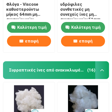
Φλόγα - Viscose
υδρόφιλες
καθυστερούντω
συνθετικές μη
μήκος 64mm μη
συνεχείς ίνες μη
συνεχών ινών
συνεχών ινών 51mm
φυσικές
Καλύτερη τιμή
Καλύτερη τιμή
κυτταρινικές ίνες
επαφή
επαφή
Συρραπτικές ίνες από ανακυκλωμένο πολυεστέρα
(16)